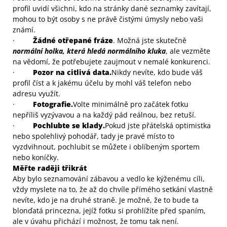
profil uvidí všichni, kdo na stránky dané seznamky zavítají,
mohou to být osoby s ne právě čistými úmysly nebo vaši
známí.
·
Žádné otřepané fráze
. Možná jste skutečně
normální holka, která hledá normálního kluka
, ale vezměte
na vědomí, že potřebujete zaujmout v nemalé konkurenci.
·
Pozor na citlivá data.
Nikdy nevíte, kdo bude váš
profil číst a k jakému účelu by mohl váš telefon nebo
adresu využít.
·
Fotografie.
Volte minimálně pro začátek fotku
nepříliš vyzývavou a na každý pád reálnou, bez retuší.
·
Pochlubte se klady.
Pokud jste přátelská optimistka
nebo spolehlivý pohodář, tady je pravé místo to
vyzdvihnout, pochlubit se můžete i oblíbeným sportem
nebo koníčky.
Měřte raději třikrát
Aby bylo seznamování zábavou a vedlo ke kýženému cíli,
vždy myslete na to, že až do chvíle přímého setkání vlastně
nevíte, kdo je na druhé straně. Je možné, že to bude ta
blonďatá princezna, jejíž fotku si prohlížíte před spaním,
ale v úvahu přichází i možnost, že tomu tak není.