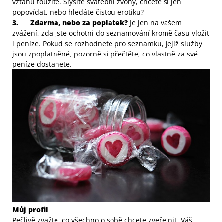
vztahu toužíte. Slyšíte svatební zvony, chcete si jen
popovídat, nebo hledáte čistou erotiku?
3.
Zdarma, nebo za poplatek?
Je jen na vašem
zvážení, zda jste ochotni do seznamování kromě času vložit
i peníze. Pokud se rozhodnete pro seznamku, jejíž služby
jsou zpoplatněné, pozorně si přečtěte, co vlastně za své
peníze dostanete.
Můj profil
Pečlivě zvažte, co všechno o sobě chcete zveřejnit. Váš