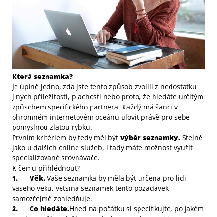
Která seznamka?
Je úplně jedno, zda jste tento způsob zvolili z nedostatku
jiných příležitostí, plachosti nebo proto, že hledáte určitým
způsobem specifického partnera. Každý má šanci v
ohromném internetovém oceánu ulovit právě pro sebe
pomyslnou zlatou rybku.
Prvním kritériem by tedy měl být
výběr seznamky.
Stejně
jako u dalších online služeb, i tady máte možnost využít
specializované srovnávače.
K čemu přihlédnout?
1.
Věk.
Vaše seznamka by měla být určena pro lidi
vašeho věku, většina seznamek tento požadavek
samozřejmě zohledňuje.
2.
Co hledáte.
Hned na počátku si specifikujte, po jakém