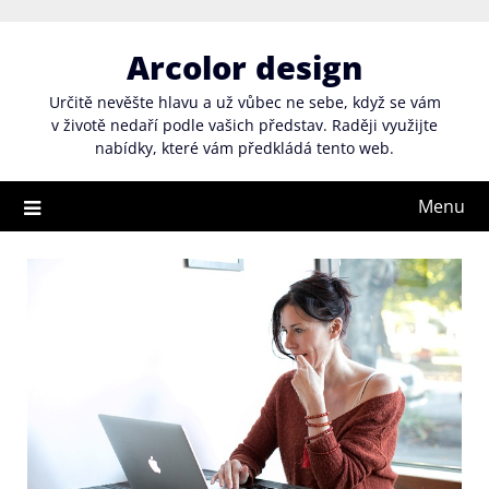
Skip
to
Arcolor design
content
Určitě nevěšte hlavu a už vůbec ne sebe, když se vám
v životě nedaří podle vašich představ. Raději využijte
nabídky, které vám předkládá tento web.
Menu