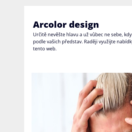
Skip
to
content
Arcolor design
Určitě nevěšte hlavu a už vůbec ne sebe, kdy
podle vašich představ. Raději využijte nabíd
tento web.