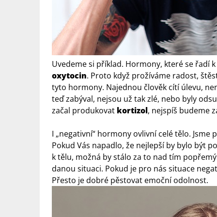
Uvedeme si příklad. Hormony, které se řadí k
oxytocin
. Proto když prožíváme radost, štěst
tyto hormony. Najednou člověk cítí úlevu, n
teď zabýval, nejsou už tak zlé, nebo byly o
začal produkovat
kortizol
, nejspíš budeme za
I „negativní“ hormony ovlivní celé tělo. Jsm
Pokud Vás napadlo, že nejlepší by bylo být p
k tělu, možná by stálo za to nad tím popřemý
danou situaci. Pokud je pro nás situace negat
Přesto je dobré pěstovat emoční odolnost.