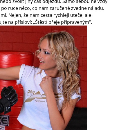
nebo zvolit jiný čas odjezdu. Samo sebou ne vždy
mít po ruce něco, co nám zaručené zvedne náladu.
mi. Nejen, že nám cesta rychleji uteče, ale
e na přísloví: „Štěstí přeje připraveným“.