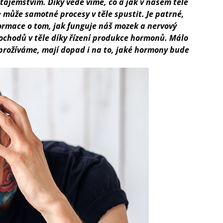
ajemstvím. Díky vědě víme, co a jak v našem těle
 může samotné procesy v těle spustit. Je patrné,
nformace o tom, jak funguje náš mozek a nervový
ochodů v těle díky řízení produkce hormonů. Málo
prožíváme, mají dopad i na to, jaké hormony bude