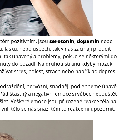
 těm pozitivním, jsou
serotonin
,
dopamin
nebo
í, lásku, nebo úspěch, tak v nás začínají proudit
ení tak unavený a problémy, pokud se některými do
dsunuty do pozadí. Na druhou stranu kdyby mozek
žívat stres, bolest, strach nebo například depresi.
e podráždění, nervózní, snadněji podlehneme únavě.
ořád šťastný a negativní emoce si vůbec nepouštět
šlet. Veškeré emoce jsou přirozené reakce těla na
ivní, tělo se nás snaží těmito reakcemi upozornit.