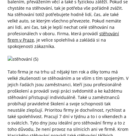
balením, převážením věcí a také s fyzickou zátěží. Pokud se
chystáte na stěhování, tak je potřeba vše pořádně zvážit.
Na stěhování totiž potřebujete hodně lidí, čas, ale také
velké auto, se kterým všechno převezete. Pokud nemáte
ani lidi, ani čas, tak je lepší nechat celé stěhování na
profesionálech v oboru. Firma, která provádí
stěhování
firem v Praze
, je velice spolehlivá a zakládá si na
spokojenosti zákazníka.
Tato firma je na trhu už nějaký ten rok a díky tomu má
velké zkušenosti se stěhováním a se vším s tím spojeným. V
jejich řadách jsou zaměstnanci, kteří jsou profesionálně
proškolení a provádí svoji práci svědomitě a ke každému
stěhování přistupují individuálně. Také u zaměstnanců
probíhají pravidelné školení a svoje schopnosti tak
neustále zlepšují. Prioritou firmy je dochvilnost, rychlost a
také spolehlivost. Pracují 7 dní v týdnu a to i o víkendech a
o svátcích. Tyto dny jsou ideální pro stěhování firmy a to z
toho důvodu, že není provoz na silnicích ani ve firmě. Krom
klasického stěhování provádí také stěhování těžkých