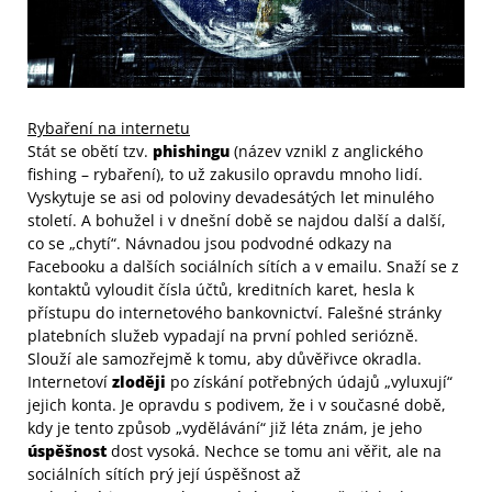
Rybaření na internetu
Stát se obětí tzv.
phishingu
(název vznikl z anglického
fishing – rybaření), to už zakusilo opravdu mnoho lidí.
Vyskytuje se asi od poloviny devadesátých let minulého
století. A bohužel i v dnešní době se najdou další a další,
co se „chytí“. Návnadou jsou podvodné odkazy na
Facebooku a dalších sociálních sítích a v emailu. Snaží se z
kontaktů vyloudit čísla účtů, kreditních karet, hesla k
přístupu do internetového bankovnictví. Falešné stránky
platebních služeb vypadají na první pohled seriózně.
Slouží ale samozřejmě k tomu, aby důvěřivce okradla.
Internetoví
zloději
po získání potřebných údajů „vyluxují“
jejich konta. Je opravdu s podivem, že i v současné době,
kdy je tento způsob „vydělávání“ již léta znám, je jeho
úspěšnost
dost vysoká. Nechce se tomu ani věřit, ale na
sociálních sítích prý její úspěšnost až