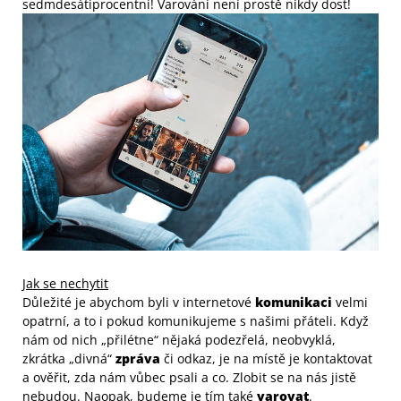
sedmdesátiprocentní! Varování není prostě nikdy dost!
Jak se nechytit
Důležité je abychom byli v internetové
komunikaci
velmi
opatrní, a to i pokud komunikujeme s našimi přáteli. Když
nám od nich „přilétne“ nějaká podezřelá, neobvyklá,
zkrátka „divná“
zpráva
či odkaz, je na místě je kontaktovat
a ověřit, zda nám vůbec psali a co. Zlobit se na nás jistě
nebudou. Naopak, budeme je tím také
varovat
.