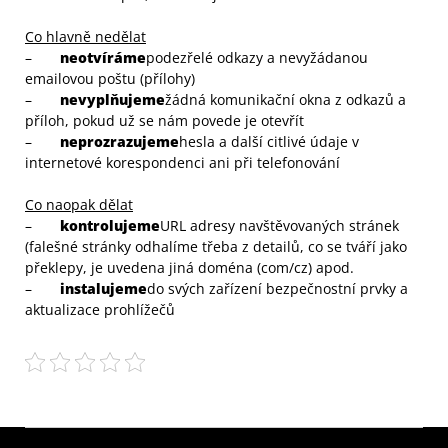
Co hlavně nedělat
–
neotvíráme
podezřelé odkazy a nevyžádanou
emailovou poštu (přílohy)
–
nevyplňujeme
žádná komunikační okna z odkazů a
příloh, pokud už se nám povede je otevřít
–
neprozrazujeme
hesla a další citlivé údaje v
internetové korespondenci ani při telefonování
Co naopak dělat
–
kontrolujeme
URL adresy navštěvovaných stránek
(falešné stránky odhalíme třeba z detailů, co se tváří jako
překlepy, je uvedena jiná doména (com/cz) apod.
–
instalujeme
do svých zařízení bezpečnostní prvky a
aktualizace prohlížečů