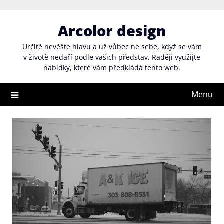
Skip
to
Arcolor design
content
Určitě nevěšte hlavu a už vůbec ne sebe, když se vám
v životě nedaří podle vašich představ. Raději využijte
nabídky, které vám předkládá tento web.
Menu