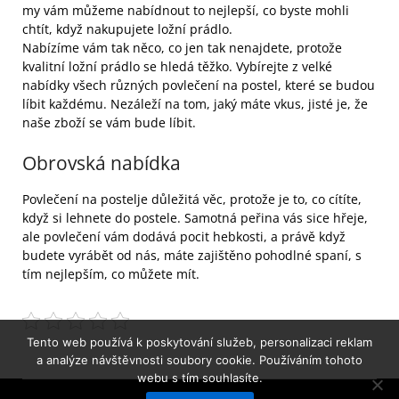
my vám můžeme nabídnout to nejlepší, co byste mohli
chtít, když nakupujete ložní prádlo.
Nabízíme vám tak něco, co jen tak nenajdete, protože
kvalitní ložní prádlo se hledá těžko. Vybírejte z velké
nabídky všech různých
povlečení na postel
, které se budou
líbit každému. Nezáleží na tom, jaký máte vkus, jisté je, že
naše zboží se vám bude líbit.
Obrovská nabídka
Povlečení na postelje důležitá věc, protože je to, co cítíte,
když si lehnete do postele. Samotná peřina vás sice hřeje,
ale povlečení vám dodává pocit hebkosti, a právě když
budete vyrábět od nás, máte zajištěno pohodlné spaní, s
tím nejlepším, co můžete mít.
Tento web používá k poskytování služeb, personalizaci reklam
a analýze návštěvnosti soubory cookie. Používáním tohoto
webu s tím souhlasíte.