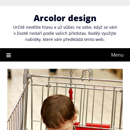
Skip
to
Arcolor design
content
Určitě nevěšte hlavu a už vůbec ne sebe, když se vám
v životě nedaří podle vašich představ. Raději využijte
nabídky, které vám předkládá tento web.
Menu