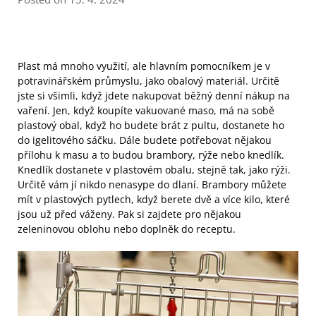
Plast má mnoho využití, ale hlavním pomocníkem je v
potravinářském průmyslu, jako obalový materiál. Určitě
jste si všimli, když jdete nakupovat běžný denní nákup na
vaření. Jen, když koupíte vakuované maso, má na sobě
plastový obal, když ho budete brát z pultu, dostanete ho
do igelitového sáčku. Dále budete potřebovat nějakou
přílohu k masu a to budou brambory, rýže nebo knedlík.
Knedlík dostanete v plastovém obalu, stejně tak, jako rýži.
Určitě vám jí nikdo nenasype do dlaní. Brambory můžete
mít v plastových pytlech, když berete dvě a více kilo, které
jsou už před váženy. Pak si zajdete pro nějakou
zeleninovou oblohu nebo doplněk do receptu.