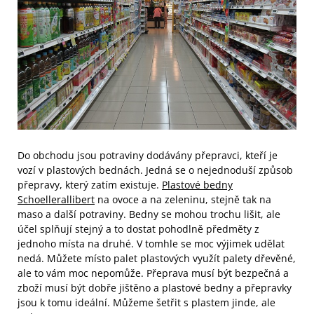
Do obchodu jsou potraviny dodávány přepravci, kteří je
vozí v plastových bednách. Jedná se o nejednoduší způsob
přepravy, který zatím existuje.
Plastové bedny
Schoellerallibert
na ovoce a na zeleninu, stejně tak na
maso a další potraviny. Bedny se mohou trochu lišit, ale
účel splňují stejný a to dostat pohodlně předměty z
jednoho místa na druhé. V tomhle se moc výjimek udělat
nedá. Můžete místo palet plastových využít palety dřevěné,
ale to vám moc nepomůže. Přeprava musí být bezpečná a
zboží musí být dobře jištěno a plastové bedny a přepravky
jsou k tomu ideální. Můžeme šetřit s plastem jinde, ale