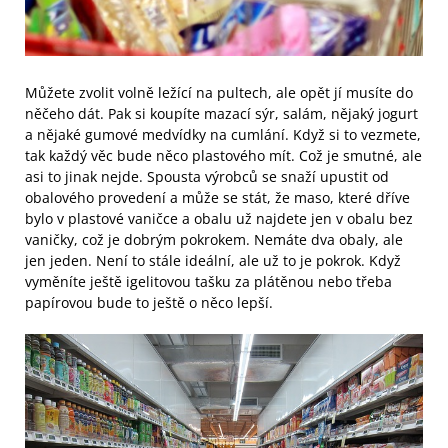
Můžete zvolit volně ležící na pultech, ale opět jí musíte do
něčeho dát. Pak si koupíte mazací sýr, salám, nějaký jogurt
a nějaké gumové medvídky na cumlání. Když si to vezmete,
tak každý věc bude něco plastového mít. Což je smutné, ale
asi to jinak nejde. Spousta výrobců se snaží upustit od
obalového provedení a může se stát, že maso, které dříve
bylo v plastové vaničce a obalu už najdete jen v obalu bez
vaničky, což je dobrým pokrokem. Nemáte dva obaly, ale
jen jeden. Není to stále ideální, ale už to je pokrok. Když
vyměníte ještě igelitovou tašku za plátěnou nebo třeba
papírovou bude to ještě o něco lepší.