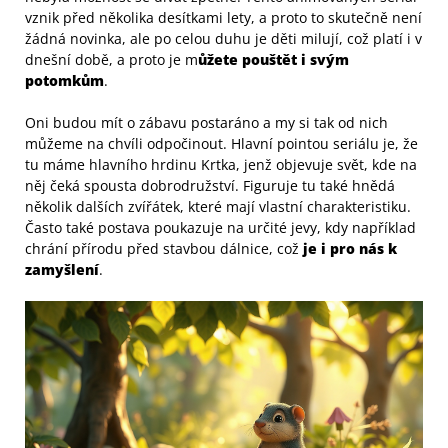
vznik před několika desítkami lety, a proto to skutečně není
žádná novinka, ale po celou duhu je děti milují, což platí i v
dnešní době, a proto je m
ůžete pouštět i svým
potomkům
.
Oni budou mít o zábavu postaráno a my si tak od nich
můžeme na chvíli odpočinout. Hlavní pointou seriálu je, že
tu máme hlavního hrdinu Krtka, jenž objevuje svět, kde na
něj čeká spousta dobrodružství. Figuruje tu také hnědá
několik dalších zvířátek, které mají vlastní charakteristiku.
Často také postava poukazuje na určité jevy, kdy například
chrání přírodu před stavbou dálnice, což
je i pro nás k
zamyšlení
.