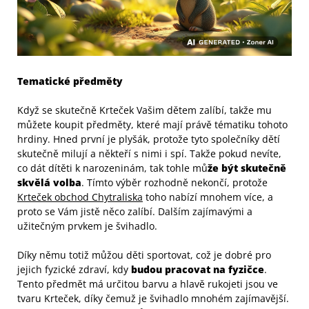
Tematické předměty
Když se skutečně Krteček Vašim dětem zalíbí, takže mu
můžete koupit předměty, které mají právě tématiku tohoto
hrdiny. Hned první je plyšák, protože tyto společníky dětí
skutečně milují a někteří s nimi i spí. Takže pokud nevíte,
co dát dítěti k narozeninám, tak tohle mů
že být skutečně
skvělá volba
. Tímto výběr rozhodně nekončí, protože
Krteček obchod Chytraliska
toho nabízí mnohem více, a
proto se Vám jistě něco zalíbí. Dalším zajímavými a
užitečným prvkem je švihadlo.
Díky němu totiž můžou děti sportovat, což je dobré pro
jejich fyzické zdraví, kdy
budou pracovat na fyzičce
.
Tento předmět má určitou barvu a hlavě rukojeti jsou ve
tvaru Krteček, díky čemuž je švihadlo mnohém zajímavější.