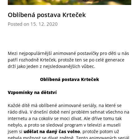
Oblíbená postava Krteček
Posted on 15. 12. 2020
Mezi nejpopulárnější animované postavičky pro děti u nás
patří rozhodně Krteček, protože ten se po celé generace
drží jako jeden z nejsledovanějších vůbec.
Oblíbená postava Krteček
Vzpomínky na dětství
Každé dítě má oblíbené animované seriály, na které se
rádo dívá. V dnešní době není problém sehnat všechno na
internetu a na cokoliv se moci dívat. Ale dříve tomu tak
nebylo, a proto se sledoval program v televizi a museli
jsem si
udělat na daný čas volno
, protože potom už
nebyla možnost se dívat zpětně. Tento animovaných seriál