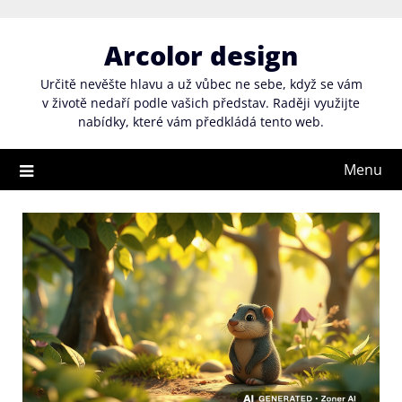
Skip
to
Arcolor design
content
Určitě nevěšte hlavu a už vůbec ne sebe, když se vám
v životě nedaří podle vašich představ. Raději využijte
nabídky, které vám předkládá tento web.
Menu