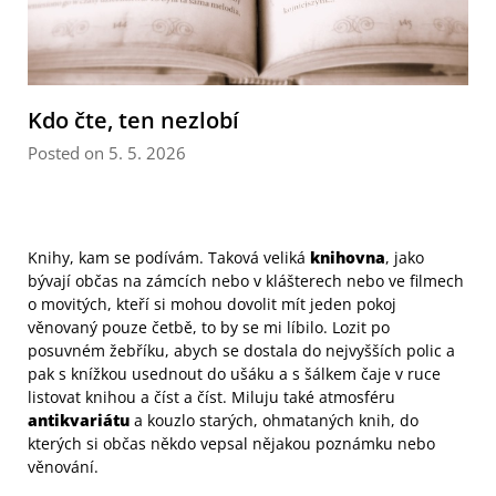
Kdo čte, ten nezlobí
Posted on 5. 5. 2026
Knihy, kam se podívám. Taková veliká
knihovna
, jako
bývají občas na zámcích nebo v klášterech nebo ve filmech
o movitých, kteří si mohou dovolit mít jeden pokoj
věnovaný pouze četbě, to by se mi líbilo. Lozit po
posuvném žebříku, abych se dostala do nejvyšších polic a
pak s knížkou usednout do ušáku a s šálkem čaje v ruce
listovat knihou a číst a číst. Miluju také atmosféru
antikvariátu
a kouzlo starých, ohmataných knih, do
kterých si občas někdo vepsal nějakou poznámku nebo
věnování.