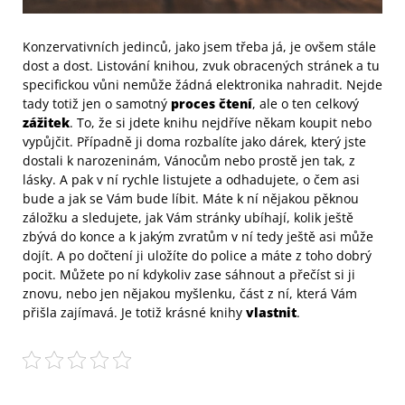
Konzervativních jedinců, jako jsem třeba já, je ovšem stále
dost a dost. Listování knihou, zvuk obracených stránek a tu
specifickou vůni nemůže žádná elektronika nahradit. Nejde
tady totiž jen o samotný
proces čtení
, ale o ten celkový
zážitek
. To, že si jdete knihu nejdříve někam koupit nebo
vypůjčit. Případně ji doma rozbalíte jako dárek, který jste
dostali k narozeninám, Vánocům nebo prostě jen tak, z
lásky. A pak v ní rychle listujete a odhadujete, o čem asi
bude a jak se Vám bude líbit. Máte k ní nějakou pěknou
záložku a sledujete, jak Vám stránky ubíhají, kolik ještě
zbývá do konce a k jakým zvratům v ní tedy ještě asi může
dojít. A po dočtení ji uložíte do police a máte z toho dobrý
pocit. Můžete po ní kdykoliv zase sáhnout a přečíst si ji
znovu, nebo jen nějakou myšlenku, část z ní, která Vám
přišla zajímavá. Je totiž krásné knihy
vlastnit
.