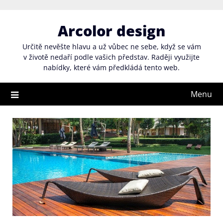
Skip
to
Arcolor design
content
Určitě nevěšte hlavu a už vůbec ne sebe, když se vám
v životě nedaří podle vašich představ. Raději využijte
nabídky, které vám předkládá tento web.
Menu