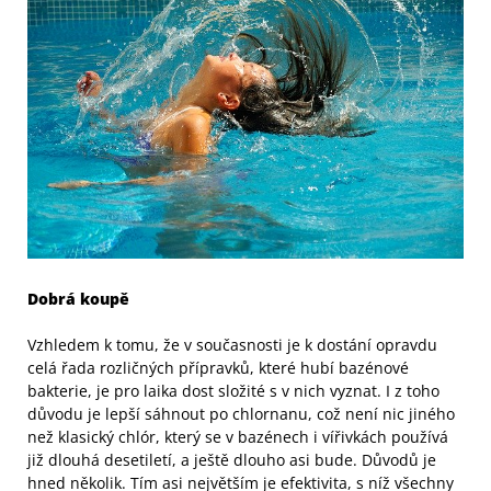
Dobrá koupě
Vzhledem k tomu, že v současnosti je k dostání opravdu
celá řada rozličných přípravků, které hubí bazénové
bakterie, je pro laika dost složité s v nich vyznat. I z toho
důvodu je lepší sáhnout po chlornanu, což není nic jiného
než klasický chlór, který se v bazénech i vířivkách používá
již dlouhá desetiletí, a ještě dlouho asi bude. Důvodů je
hned několik. Tím asi největším je efektivita, s níž všechny