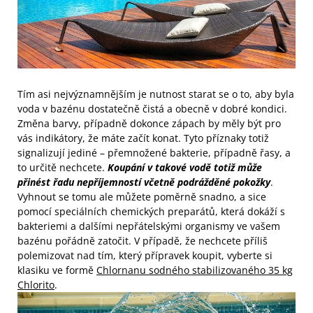
Tím asi nejvýznamnějším je nutnost starat se o to, aby byla
voda v bazénu dostatečně čistá a obecně v dobré kondici.
Změna barvy, případně dokonce zápach by měly být pro
vás indikátory, že máte začít konat. Tyto příznaky totiž
signalizují jediné – přemnožené bakterie, případně řasy, a
to určitě nechcete.
Koupání v takové vodě totiž může
přinést řadu nepříjemností včetně podrážděné pokožky
.
Vyhnout se tomu ale můžete poměrně snadno, a sice
pomocí speciálních chemických preparátů, která dokáží s
bakteriemi a dalšími nepřátelskými organismy ve vašem
bazénu pořádně zatočit. V případě, že nechcete příliš
polemizovat nad tím, který přípravek koupit, vyberte si
klasiku ve formě
Chlornanu sodného stabilizovaného 35 kg
Chlorito
.